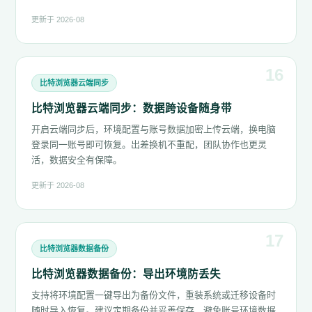
更新于 2026-08
16
比特浏览器云端同步
比特浏览器云端同步：数据跨设备随身带
开启云端同步后，环境配置与账号数据加密上传云端，换电脑
登录同一账号即可恢复。出差换机不重配，团队协作也更灵
活，数据安全有保障。
更新于 2026-08
17
比特浏览器数据备份
比特浏览器数据备份：导出环境防丢失
支持将环境配置一键导出为备份文件，重装系统或迁移设备时
随时导入恢复。建议定期备份并妥善保存，避免账号环境数据