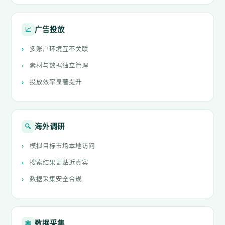
广告投放
📈
多账户环境互不关联
素材与数据独立管理
投放效率显著提升
海外调研
🔍
模拟目标市场本地访问
搜索结果更贴近真实
数据采集安全合规
数据采集
🕸️