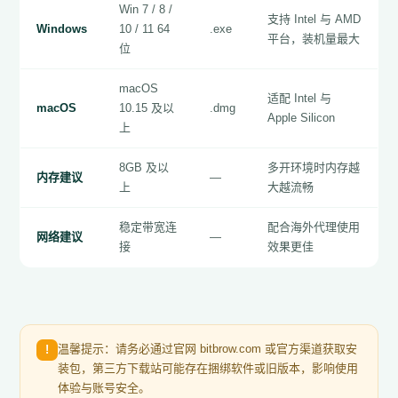
Win 7 / 8 /
支持 Intel 与 AMD
Windows
10 / 11 64
.exe
平台，装机量最大
位
macOS
适配 Intel 与
macOS
10.15 及以
.dmg
Apple Silicon
上
8GB 及以
多开环境时内存越
内存建议
—
上
大越流畅
稳定带宽连
配合海外代理使用
网络建议
—
接
效果更佳
温馨提示：请务必通过官网 bitbrow.com 或官方渠道获取安
!
装包，第三方下载站可能存在捆绑软件或旧版本，影响使用
体验与账号安全。