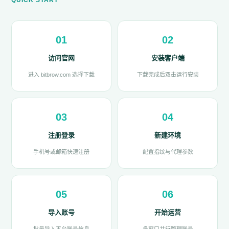
QUICK START
访问官网
安装客户端
进入 bitbrow.com 选择下载
下载完成后双击运行安装
注册登录
新建环境
手机号或邮箱快速注册
配置指纹与代理参数
导入账号
开始运营