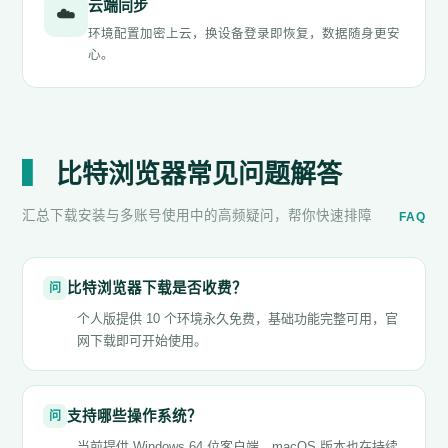
云端同步
☁️
环境配置加密上云，换设备登录即恢复，数据随身更安
心。
▍
比特浏览器常见问题解答
汇总下载安装与多账号使用中的高频疑问，帮你快速排障
FAQ
比特浏览器下载是否收费？
问
个人版提供 10 个环境永久免费，基础功能完整可用，官
网下载即可开始使用。
支持哪些操作系统？
问
当前提供 Windows 64 位客户端，macOS 版本也在持续