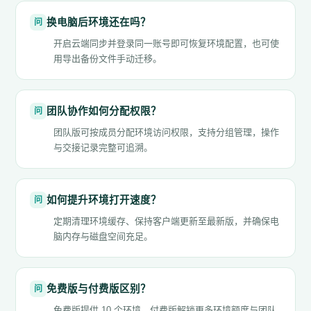
换电脑后环境还在吗？
问
开启云端同步并登录同一账号即可恢复环境配置，也可使
用导出备份文件手动迁移。
团队协作如何分配权限？
问
团队版可按成员分配环境访问权限，支持分组管理，操作
与交接记录完整可追溯。
如何提升环境打开速度？
问
定期清理环境缓存、保持客户端更新至最新版，并确保电
脑内存与磁盘空间充足。
免费版与付费版区别？
问
免费版提供 10 个环境，付费版解锁更多环境额度与团队