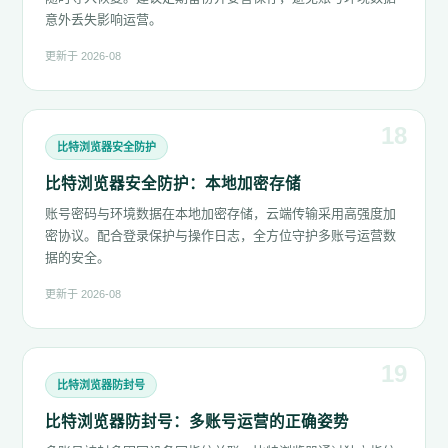
意外丢失影响运营。
更新于 2026-08
18
比特浏览器安全防护
比特浏览器安全防护：本地加密存储
账号密码与环境数据在本地加密存储，云端传输采用高强度加
密协议。配合登录保护与操作日志，全方位守护多账号运营数
据的安全。
更新于 2026-08
19
比特浏览器防封号
比特浏览器防封号：多账号运营的正确姿势