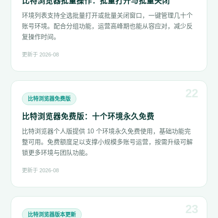
比特浏览器批量操作：批量打开与批量关闭
环境列表支持全选批量打开或批量关闭窗口，一键管理几十个
账号环境。配合分组功能，运营高峰期也能从容应对，减少反
复操作时间。
更新于 2026-08
22
比特浏览器免费版
比特浏览器免费版：十个环境永久免费
比特浏览器个人版提供 10 个环境永久免费使用，基础功能完
整可用。免费额度足以支撑小规模多账号运营，按需升级可解
锁更多环境与团队功能。
更新于 2026-08
23
比特浏览器版本更新