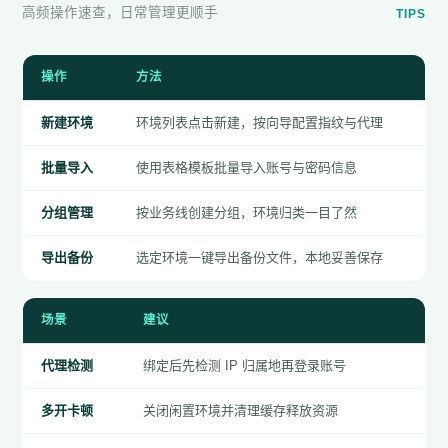
高频操作速查，日常管理更顺手
TIPS
操作
方法
新建环境
环境列表点击新建，按向导配置指纹与代理
批量导入
使用表格模板批量导入账号与密码信息
分组管理
按业务线创建分组，环境归类一目了然
导出备份
选定环境一键导出备份文件，本地妥善保存
场景
建议
代理检测
绑定后先检测 IP 归属地再登录账号
多开卡顿
关闭闲置环境并清理缓存释放资源