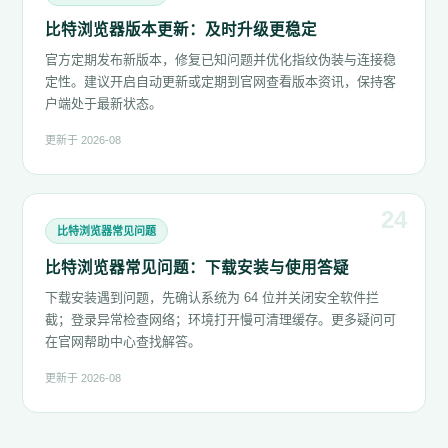
比特浏览器版本更新：及时升级更稳定
官方定期发布新版本，修复已知问题并优化指纹伪装与连接稳
定性。建议开启自动更新或定期到官网查看版本资讯，保持客
户端处于最新状态。
更新于 2026-08
24
比特浏览器常见问题
比特浏览器常见问题：下载安装与使用答疑
下载安装遇到问题，先确认系统为 64 位并关闭安全软件拦
截；登录异常检查网络；环境打开慢可清理缓存。更多疑问可
在官网帮助中心查找解答。
更新于 2026-08