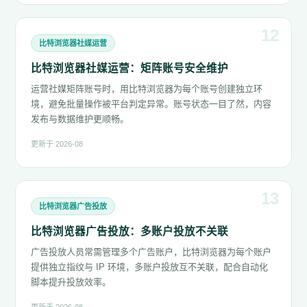
12
比特浏览器社媒运营
比特浏览器社媒运营：矩阵账号安全维护
运营社媒矩阵账号时，用比特浏览器为每个账号创建独立环
境，避免批量操作被平台判定异常。账号状态一目了然，内容
发布与数据维护更顺畅。
更新于 2026-08
13
比特浏览器广告投放
比特浏览器广告投放：多账户投放不关联
广告投放人员常需管理多个广告账户，比特浏览器为每个账户
提供独立指纹与 IP 环境，多账户投放互不关联，配合自动化
脚本提升投放效率。